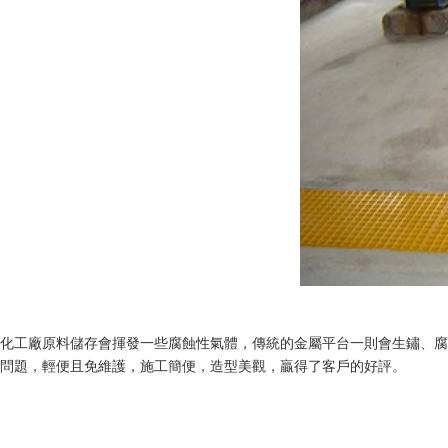
化工廠原料儲存會揮發一些腐蝕性氣體，傳統的金屬平台一則會生鏽、腐蝕
問題，輕便且免維護，施工簡便，造型美觀，贏得了客戶的好評。